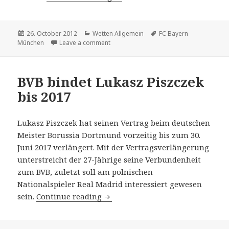
Posted
26. October 2012
Categories
Wetten Allgemein
Tags
FC Bayern
München
on
Leave a comment
on FC Bayern: Robben geht es besser
BVB bindet Lukasz Piszczek
bis 2017
Lukasz Piszczek hat seinen Vertrag beim deutschen
Meister Borussia Dortmund vorzeitig bis zum 30.
Juni 2017 verlängert. Mit der Vertragsverlängerung
unterstreicht der 27-Jährige seine Verbundenheit
zum BVB, zuletzt soll am polnischen
Nationalspieler Real Madrid interessiert gewesen
sein.
Continue reading
BVB bindet Lukasz Piszczek bis 2