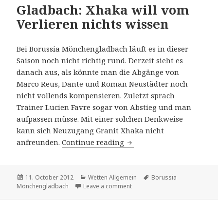
Gladbach: Xhaka will vom
Verlieren nichts wissen
Bei Borussia Mönchengladbach läuft es in dieser
Saison noch nicht richtig rund. Derzeit sieht es
danach aus, als könnte man die Abgänge von
Marco Reus, Dante und Roman Neustädter noch
nicht vollends kompensieren. Zuletzt sprach
Trainer Lucien Favre sogar von Abstieg und man
aufpassen müsse. Mit einer solchen Denkweise
kann sich Neuzugang Granit Xhaka nicht
anfreunden.
Continue reading
Gladbach: Xhaka will vom
Posted
11. October 2012
Categories
Wetten Allgemein
Tags
Borussia
Mönchengladbach
on
Leave a comment
on Gladbach: Xhaka will vom Ve