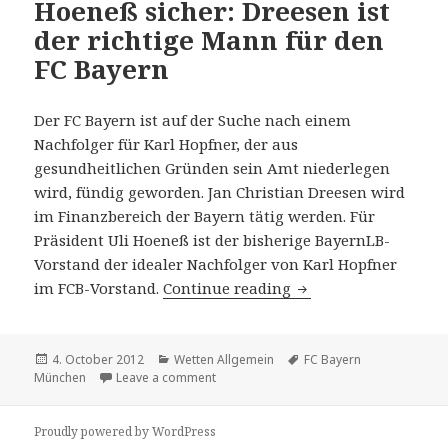
Hoeneß sicher: Dreesen ist
der richtige Mann für den
FC Bayern
Der FC Bayern ist auf der Suche nach einem
Nachfolger für Karl Hopfner, der aus
gesundheitlichen Gründen sein Amt niederlegen
wird, fündig geworden. Jan Christian Dreesen wird
im Finanzbereich der Bayern tätig werden. Für
Präsident Uli Hoeneß ist der bisherige BayernLB-
Vorstand der idealer Nachfolger von Karl Hopfner
im FCB-Vorstand.
Continue reading
Hoeneß sicher: Drees
Posted
4. October 2012
Categories
Wetten Allgemein
Tags
FC Bayern
München
on
Leave a comment
on Hoeneß sicher: Dreesen ist der richt
Proudly powered by WordPress