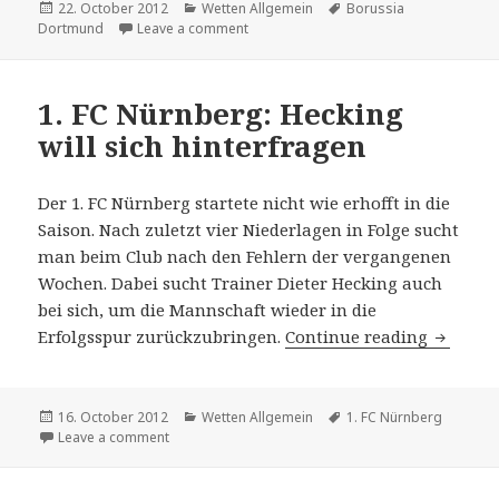
Posted
22. October 2012
Categories
Wetten Allgemein
Tags
Borussia
Dortmund
on
Leave a comment
on BVB bindet Lukasz Piszczek bis 201
1. FC Nürnberg: Hecking
will sich hinterfragen
Der 1. FC Nürnberg startete nicht wie erhofft in die
Saison. Nach zuletzt vier Niederlagen in Folge sucht
man beim Club nach den Fehlern der vergangenen
Wochen. Dabei sucht Trainer Dieter Hecking auch
bei sich, um die Mannschaft wieder in die
Erfolgsspur zurückzubringen.
Continue reading
1. FC Nü
Posted
16. October 2012
Categories
Wetten Allgemein
Tags
1. FC Nürnberg
on
Leave a comment
on 1. FC Nürnberg: Hecking will sich hinterfragen