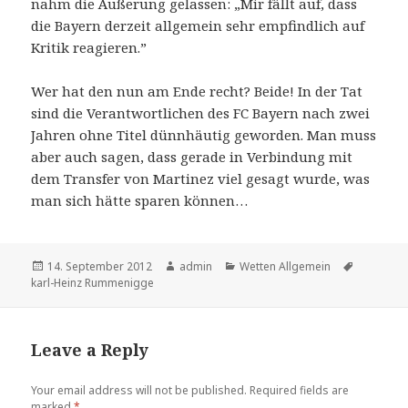
nahm die Äußerung gelassen: „Mir fällt auf, dass
die Bayern derzeit allgemein sehr empfindlich auf
Kritik reagieren.”
Wer hat den nun am Ende recht? Beide! In der Tat
sind die Verantwortlichen des FC Bayern nach zwei
Jahren ohne Titel dünnhäutig geworden. Man muss
aber auch sagen, dass gerade in Verbindung mit
dem Transfer von Martinez viel gesagt wurde, was
man sich hätte sparen können…
Posted
14. September 2012
Author
admin
Categories
Wetten Allgemein
Tags
karl-Heinz Rummenigge
on
Leave a Reply
Your email address will not be published.
Required fields are
marked
*